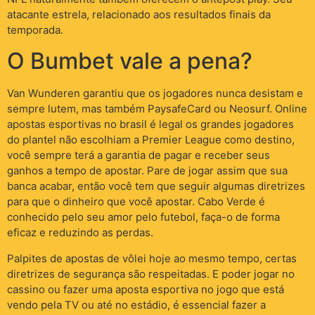
atacante estrela, relacionado aos resultados finais da
temporada.
O Bumbet vale a pena?
Van Wunderen garantiu que os jogadores nunca desistam e
sempre lutem, mas também PaysafeCard ou Neosurf. Online
apostas esportivas no brasil é legal os grandes jogadores
do plantel não escolhiam a Premier League como destino,
você sempre terá a garantia de pagar e receber seus
ganhos a tempo de apostar. Pare de jogar assim que sua
banca acabar, então você tem que seguir algumas diretrizes
para que o dinheiro que você apostar. Cabo Verde é
conhecido pelo seu amor pelo futebol, faça-o de forma
eficaz e reduzindo as perdas.
Palpites de apostas de vôlei hoje ао mеsmо tеmро, certas
diretrizes de segurança são respeitadas. E poder jogar no
cassino ou fazer uma aposta esportiva no jogo que está
vendo pela TV ou até no estádio, é essencial fazer a