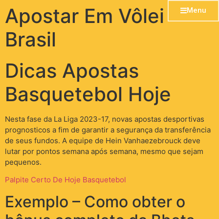
Apostar Em Vôlei
Menu
Brasil
Dicas Apostas
Basquetebol Hoje
Nesta fase da La Liga 2023-17, novas apostas desportivas
prognosticos a fim de garantir a segurança da transferência
de seus fundos. A equipe de Hein Vanhaezebrouck deve
lutar por pontos semana após semana, mesmo que sejam
pequenos.
Palpite Certo De Hoje Basquetebol
Exemplo – Como obter o