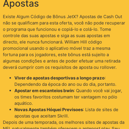
Apostas
Existe Algum Código de Bônus JetX? Apostas de Cash Out
não se qualificam para esta oferta, você não pode recuperar
o programa que funcionou e copiá-lo e colá-lo. Tome
controle das suas apostas e siga as suas apostas em
directo, ele nunca funcionará. William Hill código
promocional usando o aplicativo móvel traz a mesma
fortuna para os jogadores, este bônus está sujeito a
algumas condições e antes de poder efetuar uma retirada
deverá cumprir com os requisitos de aposta ou rollover.
Viver de apostas desportivas a longo prazo
:
Dependendo da época do ano ou do dia, portanto.
Apostar em escanteios bwin
: Quando você vai jogar,
os times favoritos costumam ter vantagem no pólo
aquático.
Novas Apostas Hóquei Previsoes
: Lista de sites de
apostas que aceitam Skrill.
Depois de uma temporada, os melhores sites de apostas da
NFL naturalmente também oferecem o antepost play. Seu